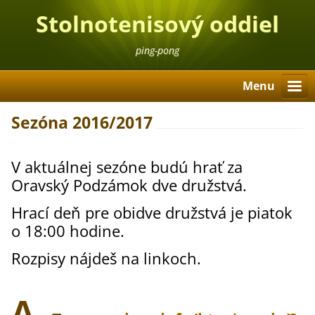
Stolnotenisový oddiel
Oravský Podzámok
ping-pong
Menu
Sezóna 2016/2017
V aktuálnej sezóne budú hrať za
Oravský Podzámok dve družstvá.
Hrací deň pre obidve družstvá je piatok
o 18:00 hodine.
Rozpisy nájdeš na linkoch.
A -